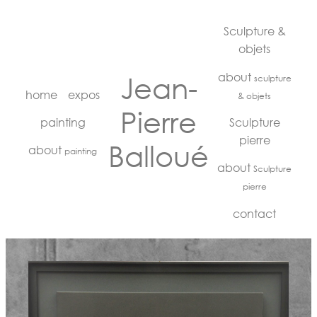
Sculpture &
objets
about
Jean-
sculpture
home
expos
& objets
Pierre
painting
Sculpture
pierre
Balloué
about
painting
about
Sculpture
pierre
contact